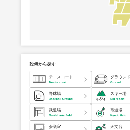
設備から探す
テニスコート
グラウン
Tennis court
Ground
野球場
スキー場
Baseball Ground
Ski resort
武道場
弓道場
Martial arts field
Kyudo field
会議室
天文台