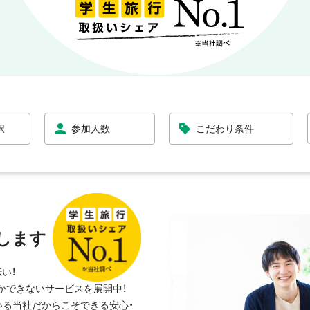
択
参加人数
こだわり条件
します
い！
しかできないサービスを展開中！
いる当社だからこそできる安心・