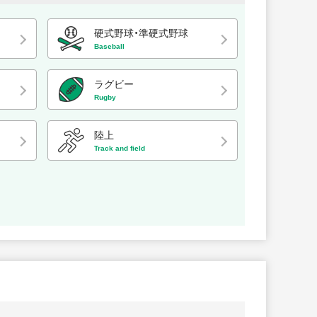
硬式野球・準硬式野球
Baseball
ラグビー
Rugby
陸上
Track and field