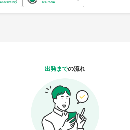
 observatory
Tea room
出発まで
の流れ