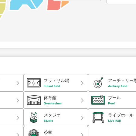
ド
フットサル場
アーチェリー
Futsal field
Archery field
体育館
プール
Gymnasium
Pool
スタジオ
ライブホール
Studio
Live hall
茶室