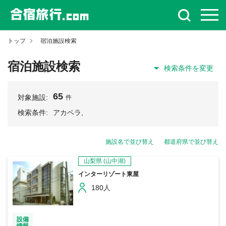
トップ
宿泊施設検索
宿泊施設検索
検索条件を変更
65
対象施設:
件
検索条件:
アカペラ,
施設名で並び替え
都道府県で並び替え
山梨県
(山中湖)
インターリゾート東屋
180人
設備
情報