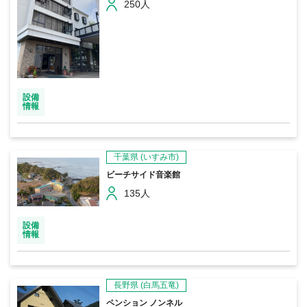
250人
設備
情報
千葉県
(いすみ市)
ビーチサイド音楽館
135人
設備
情報
長野県
(白馬五竜)
ペンション ノンネル