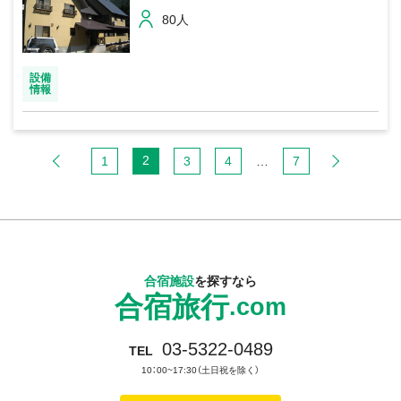
80人
設備
情報
2
1
3
4
…
7
合宿施設
を探すなら
合宿旅行
.com
03-5322-0489
TEL
10：00~17:30（土日祝を除く）