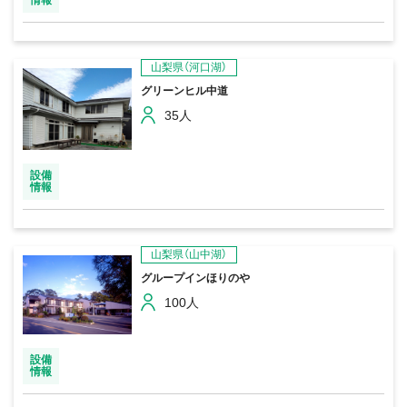
山梨県（河口湖）
グリーンヒル中道
35人
設備
情報
山梨県（山中湖）
グループインほりのや
100人
設備
情報