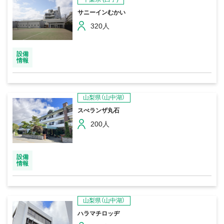
サニーインむかい
320人
設備
情報
山梨県（山中湖）
スぺランザ丸石
200人
設備
情報
山梨県（山中湖）
ハラマチロッヂ