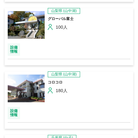
山梨県
(山中湖)
グローバル富士
100人
設備
情報
山梨県
(山中湖)
コロコロ
180人
設備
情報
千葉県
(白子)