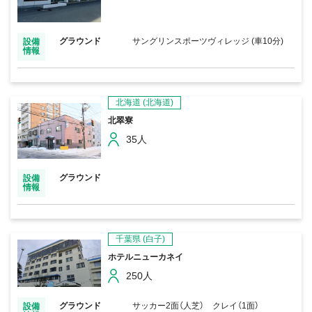
グラウンド
サングリンスポーツヴィレッジ (車10分)
設備
情報
北海道
(北海道)
北翠寮
35人
グラウンド
設備
情報
千葉県
(白子)
ホテルニューカネイ
250人
グラウンド
サッカー2面（人芝） クレイ（1面）
設備