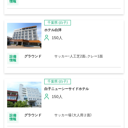
情報
千葉県
(白子)
ホテル白洋
150人
グラウンド
サッカー・人工芝2面、クレー1面
設備
情報
千葉県
(白子)
白子ニューシーサイドホテル
150人
グラウンド
サッカー場（大人用２面）
設備
情報