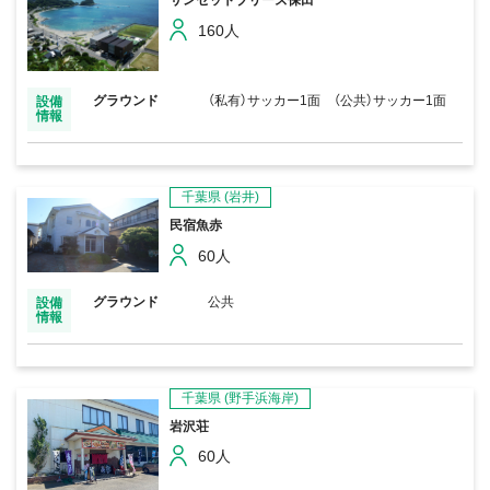
サンセットブリーズ保田
160人
グラウンド
（私有）サッカー1面 （公共）サッカー1面
設備
情報
千葉県
(岩井)
民宿魚赤
60人
グラウンド
公共
設備
情報
千葉県
(野手浜海岸)
岩沢荘
60人