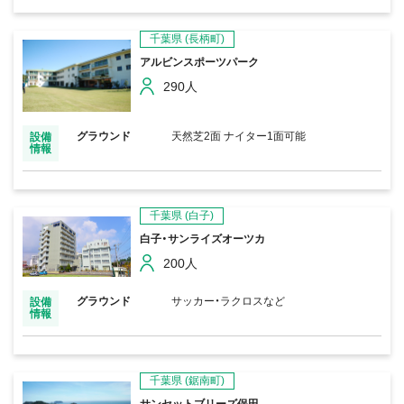
千葉県
(長柄町)
アルビンスポーツパーク
290人
グラウンド
天然芝2面 ナイター1面可能
設備
情報
千葉県
(白子)
白子・サンライズオーツカ
200人
グラウンド
サッカー・ラクロスなど
設備
情報
千葉県
(鋸南町)