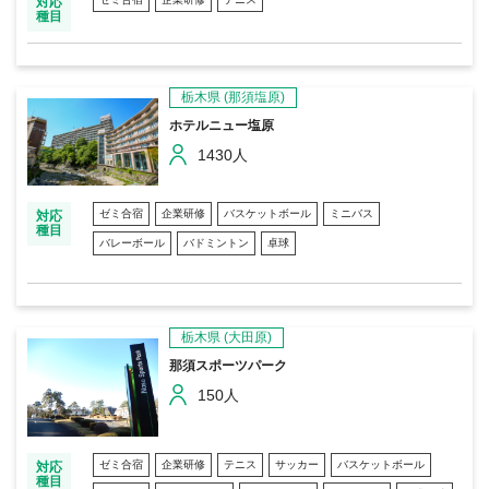
対応
種目
栃木県
(那須塩原)
ホテルニュー塩原
1430人
ゼミ合宿
企業研修
バスケットボール
ミニバス
対応
種目
バレーボール
バドミントン
卓球
栃木県
(大田原)
那須スポーツパーク
150人
ゼミ合宿
企業研修
テニス
サッカー
バスケットボール
対応
種目