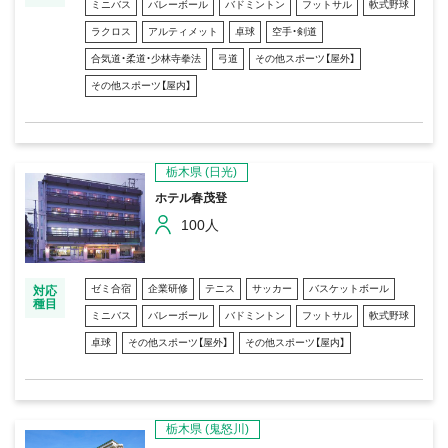
ミニバス
バレーボール
バドミントン
フットサル
軟式野球
ラクロス
アルティメット
卓球
空手・剣道
合気道・柔道・少林寺拳法
弓道
その他スポーツ【屋外】
その他スポーツ【屋内】
栃木県
(日光)
ホテル春茂登
100人
ゼミ合宿
企業研修
テニス
サッカー
バスケットボール
対応
種目
ミニバス
バレーボール
バドミントン
フットサル
軟式野球
卓球
その他スポーツ【屋外】
その他スポーツ【屋内】
栃木県
(鬼怒川)