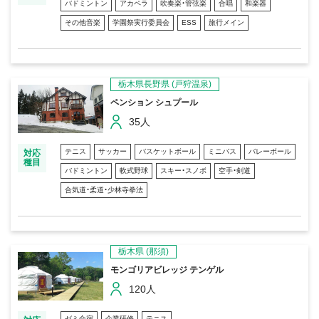
バドミントン
アカペラ
吹奏楽・管弦楽
合唱
和楽器
その他音楽
学園祭実行委員会
ESS
旅行メイン
栃木県長野県
(戸狩温泉)
ペンション シュプール
35人
テニス
サッカー
バスケットボール
ミニバス
バレーボール
対応
種目
バドミントン
軟式野球
スキー・スノボ
空手・剣道
合気道・柔道・少林寺拳法
栃木県
(那須)
モンゴリアビレッジ テンゲル
120人
ゼミ合宿
企業研修
テニス