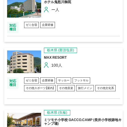
ホテル鬼怒川御苑
ー人
ゼミ合宿
企業研修
対応
種目
栃木県
(那須塩原)
MAX RESORT
100人
ゼミ合宿
企業研修
サッカー
フットサル
対応
種目
その他スポーツ【屋内】
その他音楽
旅行メイン
その他文化系
栃木県
(矢板)
ミツモチ小学校 GACCO.CAMP (長井小学校跡地キ
ャンプ場)