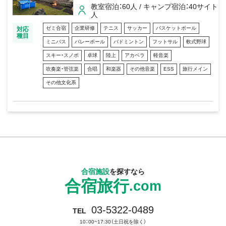
教室宿泊：60人 / キャンプ宿泊：40サイト
人
ゼミ合宿
企業研修
テニス
サッカー
バスケットボール
対応
種目
ミニバス
バレーボール
バドミントン
フットサル
軟式野球
スキー・スノボ
卓球
陸上
アカペラ
軽音楽
吹奏楽・管弦楽
合唱
和楽器
その他音楽
ESS
旅行メイン
その他文化系
合宿施設
を探すなら
合宿旅行
.com
03-5322-0489
TEL
10：00~17:30（土日祝を除く）