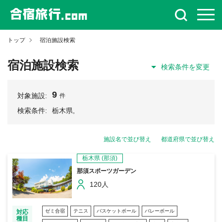
トップ
宿泊施設検索
宿泊施設検索
検索条件を変更
9
対象施設:
件
検索条件:
栃木県,
施設名で並び替え
都道府県で並び替え
栃木県
(那須)
那須スポーツガーデン
120人
ゼミ合宿
テニス
バスケットボール
バレーボール
対応
種目