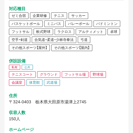
対応種目
ゼミ合宿
企業研修
テニス
サッカー
バスケットボール
ミニバス
バレーボール
バドミントン
フットサル
軟式野球
ラクロス
アルティメット
卓球
空手・剣道
合気道・柔道・少林寺拳法
弓道
その他スポーツ【屋外】
その他スポーツ【屋内】
併設設備
私有
公共
テニスコート
グラウンド
フットサル場
野球場
会議室
体育館
武道場
住所
〒324-0403
栃木県大田原市湯津上2745
収容人数
150人
ホームページ