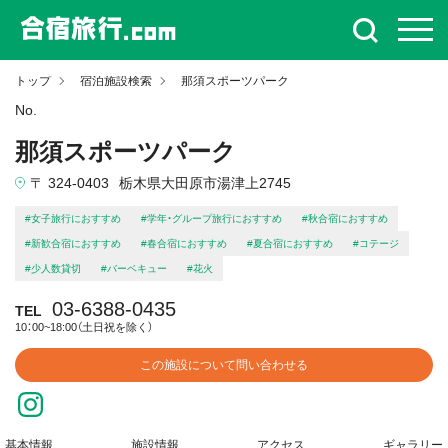
トップ
宿泊施設検索
那須スポーツパーク
No.
那須スポーツパーク
〒 324-0403
栃木県大田原市湯津上2745
#女子旅行におすすめ
#学年・グループ旅行におすすめ
#秋合宿におすすめ
#新歓合宿におすすめ
#春合宿におすすめ
#夏合宿におすすめ
#コテージ
#少人数貸切
#バーベキュー
#花火
03-6388-0435
TEL
10：00~18:00（土日祝を除く）
この施設について問い合わせる
基本情報
施設情報
アクセス
ギャラリー