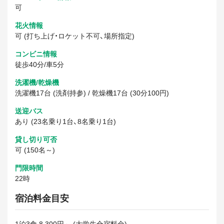
可
花火情報
可 (打ち上げ・ロケット不可、場所指定)
コンビニ情報
徒歩40分/車5分
洗濯機/乾燥機
洗濯機17台 (洗剤持参) / 乾燥機17台 (30分100円)
送迎バス
あり (23名乗り1台、8名乗り1台)
貸し切り可否
可 (150名～)
門限時間
22時
宿泊料金目安