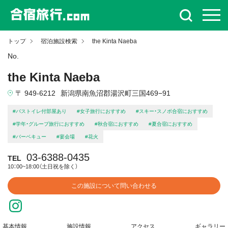
トップ
宿泊施設検索
the Kinta Naeba
No.
the Kinta Naeba
〒 949-6212
新潟県南魚沼郡湯沢町三国469−91
#バストイレ付部屋あり
#女子旅行におすすめ
#スキー・スノボ合宿におすすめ
#学年・グループ旅行におすすめ
#秋合宿におすすめ
#夏合宿におすすめ
#バーベキュー
#宴会場
#花火
03-6388-0435
TEL
10：00~18:00（土日祝を除く）
この施設について問い合わせる
基本情報
施設情報
アクセス
ギャラリー