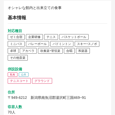
オシャレな館内と出来立ての食事
基本情報
対応種目
ゼミ合宿
企業研修
テニス
バスケットボール
ミニバス
バレーボール
バドミントン
スキー・スノボ
卓球
アカペラ
吹奏楽・管弦楽
合唱
和楽器
その他音楽
併設設備
私有
公共
テニスコート
グラウンド
住所
〒949-6212
新潟県南魚沼郡湯沢町三国469−91
収容人数
70人