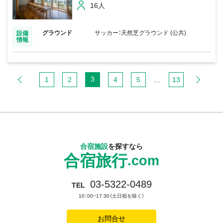
16人
グラウンド
サッカー：天然芝グラウンド (公共)
設備
情報
3
1
2
4
5
…
13
合宿施設
を探すなら
合宿旅行
.com
03-5322-0489
TEL
10：00~17:30（土日祝を除く）
お問合せ