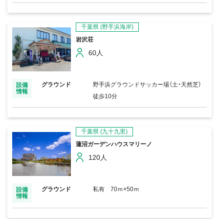
千葉県
(野手浜海岸)
岩沢荘
60人
グラウンド
野手浜グラウンドサッカー場（土・天然芝）
設備
情報
徒歩10分
千葉県
(九十九里)
蓮沼ガーデンハウスマリーノ
120人
グラウンド
私有 70ｍ×50ｍ
設備
情報