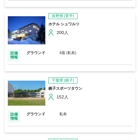
長野県
(菅平)
ホテル シュワルツ
200人
グラウンド
4面 (私有)
設備
情報
千葉県
(銚子)
銚子スポーツタウン
152人
グラウンド
私有
設備
情報