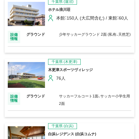
千葉県
(蓮沼)
ホテル浪川荘
本館：150人 (大広間含む) / 東館：60人
グラウンド
少年サッカーグラウンド 2面 (私有、天然芝)
設備
情報
千葉県
(木更津)
木更津スポーツヴィレッジ
76人
グラウンド
サッカーフルコート1面、サッカー小学生用
設備
情報
2面
千葉県
(白浜)
白浜レジデンス (白浜コムナ)