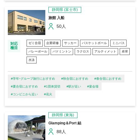
静岡県
(富士市)
旅館 入船
50人
ゼミ合宿
企業研修
サッカー
バスケットボール
ミニバス
対応
種目
バレーボール
バドミントン
ラクロス
アルティメット
卓球
水泳
#学年・グループ旅行におすすめ
#秋合宿におすすめ
#春合宿におすすめ
#夏合宿におすすめ
#1団体貸切
#駅が近い
#宴会場
#コンビニから近い
#花火
静岡県
(東海)
Glamping＆Port 結
88人