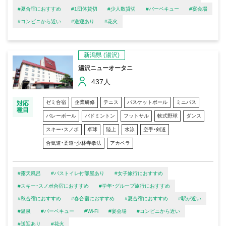
#夏合宿におすすめ
#1団体貸切
#少人数貸切
#バーベキュー
#宴会場
#コンビニから近い
#送迎あり
#花火
新潟県
(湯沢)
湯沢ニューオータニ
437人
ゼミ合宿
企業研修
テニス
バスケットボール
ミニバス
対応
種目
バレーボール
バドミントン
フットサル
軟式野球
ダンス
スキー・スノボ
卓球
陸上
水泳
空手・剣道
合気道・柔道・少林寺拳法
アカペラ
#露天風呂
#バストイレ付部屋あり
#女子旅行におすすめ
#スキー・スノボ合宿におすすめ
#学年・グループ旅行におすすめ
#秋合宿におすすめ
#春合宿におすすめ
#夏合宿におすすめ
#駅が近い
#温泉
#バーベキュー
#Wi-Fi
#宴会場
#コンビニから近い
#送迎あり
#花火