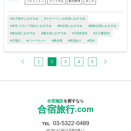
バドミントン
フットサル
軟式野球
ダンス
#女子旅行におすすめ
#スキー・スノボ合宿におすすめ
#学年・グループ旅行におすすめ
#秋合宿におすすめ
#新歓合宿におすすめ
#春合宿におすすめ
#夏合宿におすすめ
#1団体貸切
#少人数貸切
#川遊び
#バーベキュー
#宴会場
#送迎あり
#花火
2
1
3
4
5
合宿施設
を探すなら
合宿旅行
.com
03-5322-0489
TEL
10：00~17:30（土日祝を除く）