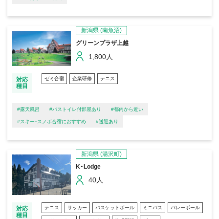
新潟県
(南魚沼)
グリーンプラザ上越
1,800人
ゼミ合宿
企業研修
テニス
対応
種目
#露天風呂
#バストイレ付部屋あり
#都内から近い
#スキー・スノボ合宿におすすめ
#送迎あり
新潟県
(湯沢町)
K・Lodge
40人
テニス
サッカー
バスケットボール
ミニバス
バレーボール
対応
種目