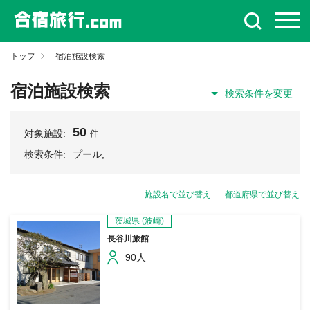
トップ
宿泊施設検索
宿泊施設検索
検索条件を変更
50
対象施設:
件
検索条件:
プール,
施設名で並び替え
都道府県で並び替え
茨城県
(波崎)
長谷川旅館
90人