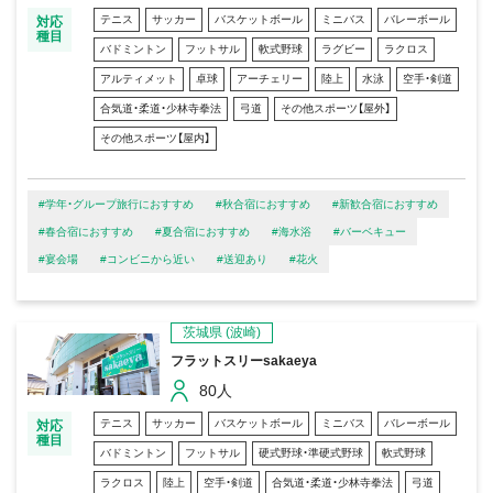
テニス
サッカー
バスケットボール
ミニバス
バレーボール
対応
種目
バドミントン
フットサル
軟式野球
ラグビー
ラクロス
アルティメット
卓球
アーチェリー
陸上
水泳
空手・剣道
合気道・柔道・少林寺拳法
弓道
その他スポーツ【屋外】
その他スポーツ【屋内】
#学年・グループ旅行におすすめ
#秋合宿におすすめ
#新歓合宿におすすめ
#春合宿におすすめ
#夏合宿におすすめ
#海水浴
#バーベキュー
#宴会場
#コンビニから近い
#送迎あり
#花火
茨城県
(波崎)
フラットスリーsakaeya
80人
テニス
サッカー
バスケットボール
ミニバス
バレーボール
対応
種目
バドミントン
フットサル
硬式野球・準硬式野球
軟式野球
ラクロス
陸上
空手・剣道
合気道・柔道・少林寺拳法
弓道