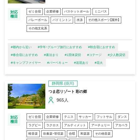
ゼミ合宿
企業研修
バスケットボール
ミニバス
対応
種目
バレーボール
バドミントン
水泳
その他スポーツ【屋外】
その他文化系
#都内から近い
#学年・グループ旅行におすすめ
#秋合宿におすすめ
#春合宿におすすめ
#素泊まり
#1団体貸切
#コテージ
#少人数貸切
#キャンプファイヤー
#バーベキュー
#送迎あり
#花火
静岡県
(掛川)
つま恋リゾート 彩の郷
965人
ゼミ合宿
企業研修
テニス
サッカー
フットサル
ダンス
対応
種目
ラグビー
ラクロス
アルティメット
アーチェリー
アカペラ
軽音楽
吹奏楽・管弦楽
合唱
和楽器
その他音楽