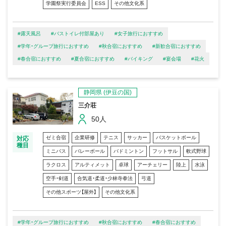
学園祭実行委員会
ESS
その他文化系
#露天風呂
#バストイレ付部屋あり
#女子旅行におすすめ
#学年・グループ旅行におすすめ
#秋合宿におすすめ
#新歓合宿におすすめ
#春合宿におすすめ
#夏合宿におすすめ
#バイキング
#宴会場
#花火
静岡県
(伊豆の国)
三介荘
50人
ゼミ合宿
企業研修
テニス
サッカー
バスケットボール
対応
種目
ミニバス
バレーボール
バドミントン
フットサル
軟式野球
ラクロス
アルティメット
卓球
アーチェリー
陸上
水泳
空手・剣道
合気道・柔道・少林寺拳法
弓道
その他スポーツ【屋外】
その他文化系
#学年・グループ旅行におすすめ
#秋合宿におすすめ
#春合宿におすすめ