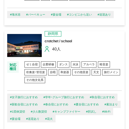
#海水浴
#バーベキュー
#宴会場
#コンビニから近い
#送迎あり
静岡県
crotchet / school
40人
ゼミ合宿
企業研修
ダンス
水泳
アカペラ
軽音楽
対応
種目
吹奏楽・管弦楽
合唱
和楽器
その他音楽
天文
旅行メイン
その他文化系
#女子旅行におすすめ
#学年・グループ旅行におすすめ
#秋合宿におすすめ
#新歓合宿におすすめ
#春合宿におすすめ
#夏合宿におすすめ
#素泊まり
#1団体貸切
#少人数貸切
#キャンプファイヤー
#肝試し
#Wi-Fi
#宴会場
#送迎あり
#花火