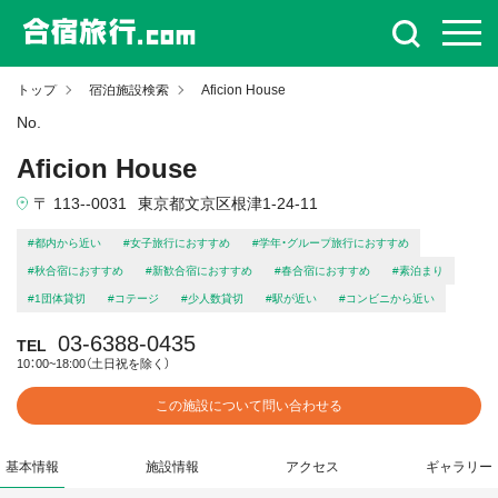
トップ
宿泊施設検索
Aficion House
No.
Aficion House
〒 113--0031
東京都文京区根津1-24-11
#都内から近い
#女子旅行におすすめ
#学年・グループ旅行におすすめ
#秋合宿におすすめ
#新歓合宿におすすめ
#春合宿におすすめ
#素泊まり
#1団体貸切
#コテージ
#少人数貸切
#駅が近い
#コンビニから近い
03-6388-0435
TEL
10：00~18:00（土日祝を除く）
この施設について問い合わせる
基本情報
施設情報
アクセス
ギャラリー