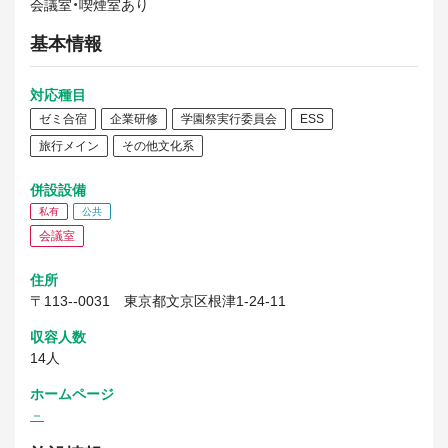
会議室・喫煙室あり
基本情報
対応種目
ゼミ合宿
企業研修
学園祭実行委員会
ESS
旅行メイン
その他文化系
併設設備
私有
公共
会議室
住所
〒113--0031
東京都文京区根津1-24-11
収容人数
14人
ホームページ
－