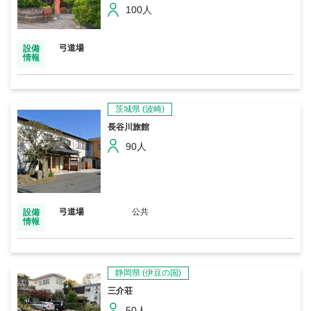
100人
弓道場
設備
情報
茨城県
(波崎)
長谷川旅館
90人
弓道場
公共
設備
情報
静岡県
(伊豆の国)
三介荘
50人