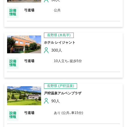
弓道場
公共
設備
情報
長野県
(木島平)
ホテル レイジャント
300人
弓道場
10人立ち、徒歩5分
設備
情報
長野県
(戸狩温泉)
戸狩温泉アルペンプラザ
90人
弓道場
あり (公共、車15分)
設備
情報