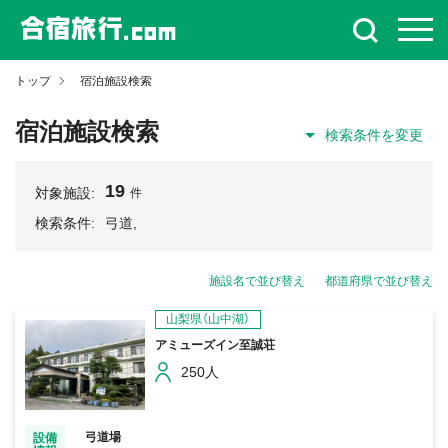
トップ
宿泊施設検索
宿泊施設検索
検索条件を変更
19
対象施設:
件
検索条件:
弓道,
施設名で並び替え
都道府県で並び替え
山梨県（山中湖）
アミューズイン至誠荘
250人
弓道場
設備