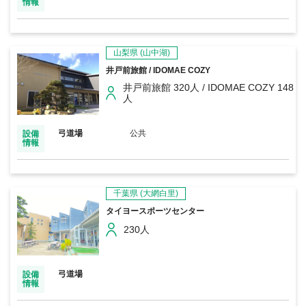
情報
山梨県
(山中湖)
井戸前旅館 / IDOMAE COZY
井戸前旅館 320人 / IDOMAE COZY 148
人
弓道場
公共
設備
情報
千葉県
(大網白里)
タイヨースポーツセンター
230人
弓道場
設備
情報