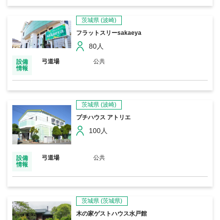
茨城県
(波崎)
フラットスリーsakaeya
80人
弓道場
公共
設備
情報
茨城県
(波崎)
プチハウス アトリエ
100人
弓道場
公共
設備
情報
茨城県
(茨城県)
木の家ゲストハウス水戸館