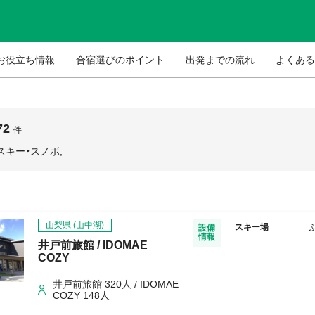
お役立ち情報
合宿選びのポイント
出発までの流れ
よくある
72
件
スキー・スノボ,
山梨県
(山中湖)
スキー場
設備
情報
井戸前旅館 / IDOMAE
COZY
井戸前旅館 320人 / IDOMAE
COZY 148人