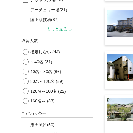
アーチェリー場
(21)
陸上競技場
(67)
もっと見る
収容人数
指定しない
(44)
～40名
(31)
40名～80名
(66)
80名～120名
(59)
120名～160名
(22)
160名～
(83)
こだわり条件
露天風呂
(50)