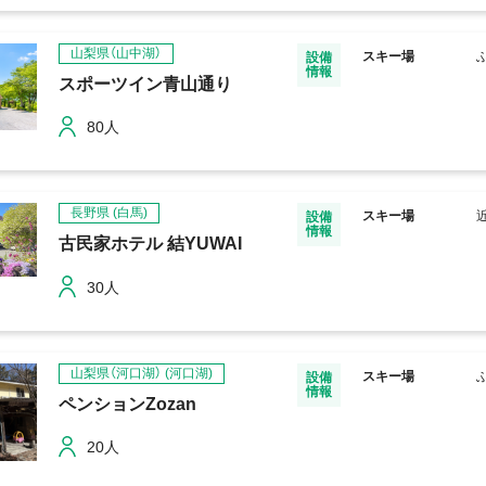
山梨県（山中湖）
スキー場
設備
情報
スポーツイン青山通り
80人
長野県
(白馬)
スキー場
設備
情報
古民家ホテル 結YUWAI
30人
山梨県（河口湖）
(河口湖)
スキー場
設備
情報
ペンションZozan
20人