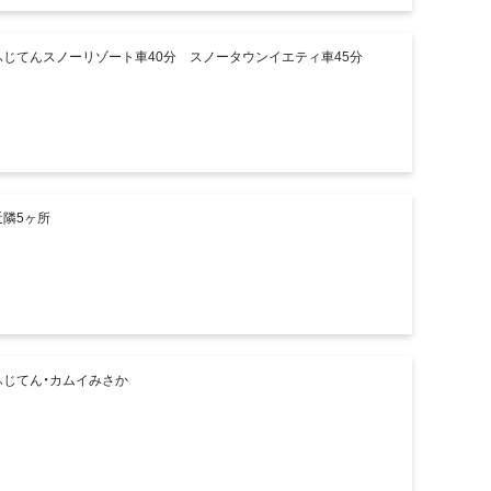
ふじてんスノーリゾート車40分 スノータウンイエティ車45分
近隣5ヶ所
ふじてん・カムイみさか