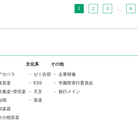
1
2
3
…
8
文化系
その他
アカペラ
ゼミ合宿
企業研修
軽音楽
ESS
学園祭実行委員会
吹奏楽・管弦楽
天文
旅行メイン
合唱
茶道
和楽器
その他音楽