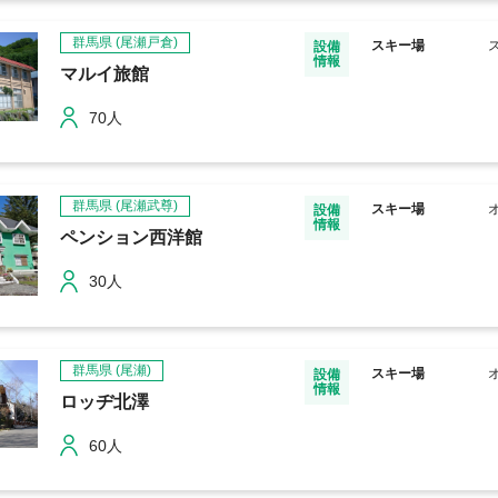
群馬県
(尾瀬戸倉)
スキー場
設備
情報
マルイ旅館
70人
群馬県
(尾瀬武尊)
スキー場
設備
情報
ペンション西洋館
30人
群馬県
(尾瀬)
スキー場
設備
情報
ロッヂ北澤
60人