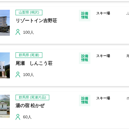
山梨県
(鳴沢)
スキー場
設備
情報
リゾートイン吉野荘
100人
群馬県
(尾瀬)
スキー場
設備
情報
尾瀬 しんこう荘
100人
群馬県
(尾瀬片品)
スキー場
設備
情報
湯の宿 松かぜ
60人