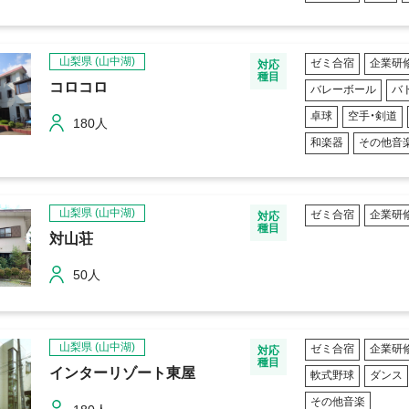
山梨県
(山中湖)
ゼミ合宿
企業研
対応
種目
コロコロ
バレーボール
バ
卓球
空手・剣道
180人
和楽器
その他音
山梨県
(山中湖)
ゼミ合宿
企業研
対応
種目
対山荘
50人
山梨県
(山中湖)
ゼミ合宿
企業研
対応
種目
インターリゾート東屋
軟式野球
ダンス
その他音楽