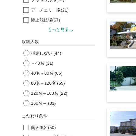
アーチェリー場
(21)
陸上競技場
(67)
もっと見る
収容人数
指定しない
(44)
～40名
(31)
40名～80名
(66)
80名～120名
(59)
120名～160名
(22)
160名～
(83)
こだわり条件
露天風呂
(50)