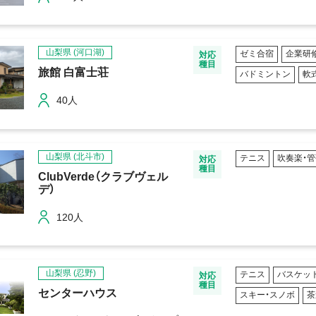
山梨県
(河口湖)
ゼミ合宿
企業研
対応
種目
旅館 白富士荘
バドミントン
軟
40人
山梨県
(北斗市)
テニス
吹奏楽・
対応
種目
ClubVerde（クラブヴェル
デ）
120人
山梨県
(忍野)
テニス
バスケッ
対応
種目
センターハウス
スキー・スノボ
茶