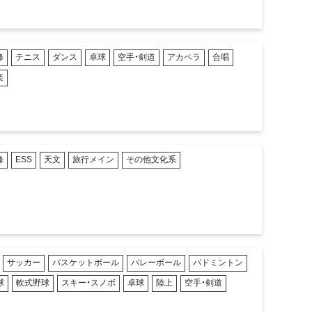
修
テニス
ダンス
卓球
空手・剣道
アカペラ
合唱
楽
修
ESS
天文
旅行メイン
その他文化系
サッカー
バスケットボール
バレーボール
バドミントン
球
軟式野球
スキー・スノボ
卓球
陸上
空手・剣道