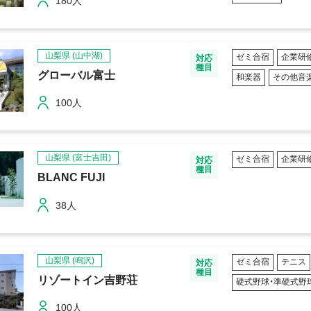
180人
山梨県
(山中湖)
ゼミ合宿
企業研
対応
種目
グローバル富士
和楽器
その他音
100人
山梨県
(富士吉田)
ゼミ合宿
企業研
対応
種目
BLANC FUJI
38人
山梨県
(鳴沢)
ゼミ合宿
テニス
対応
種目
リゾートイン吉野荘
硬式野球・準硬式野
100人