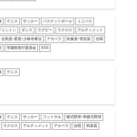
修
テニス
サッカー
バスケットボール
ミニバス
ドミントン
ダンス
ラグビー
ラクロス
アルティメット
合気道・柔道・少林寺拳法
アカペラ
吹奏楽・管弦楽
合唱
楽
学園祭実行委員会
ESS
修
テニス
修
テニス
サッカー
フットサル
硬式野球・準硬式野球
ラクロス
アルティメット
アカペラ
合唱
和楽器