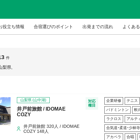
お役立ち情報
合宿選びのポイント
出発までの流れ
よくある
13
件
山梨県,
山梨県
(山中湖)
企業研修
テニス
対応
種目
井戸前旅館 / IDOMAE
バドミントン
軟
COZY
ラクロス
アルテ
井戸前旅館 320人 / IDOMAE
合気道・柔道・少林
COZY 148人
アカペラ
合唱