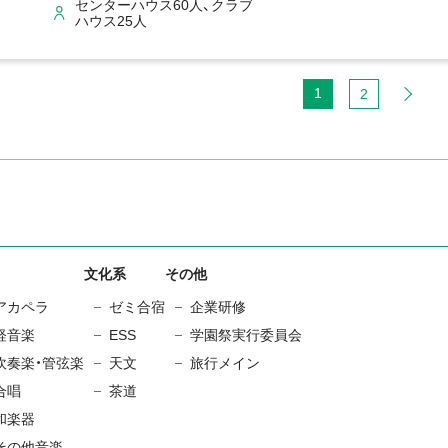
センターハウス60人、クラブ
ハウス25人
1
2
文化系
その他
アカペラ
ゼミ合宿
企業研修
軽音楽
ESS
学園祭実行委員会
吹奏楽・管弦楽
天文
旅行メイン
合唱
茶道
和楽器
その他音楽