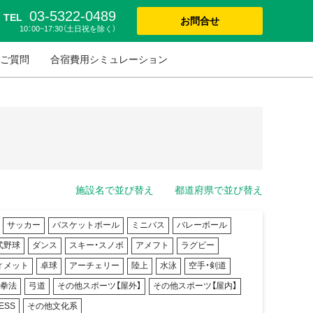
03-5322-0489
TEL
お問合せ
10：00~17:30（土日祝を除く）
ご質問
合宿費用シミュレーション
施設名で並び替え
都道府県で並び替え
サッカー
バスケットボール
ミニバス
バレーボール
式野球
ダンス
スキー・スノボ
アメフト
ラグビー
ィメット
卓球
アーチェリー
陸上
水泳
空手・剣道
寺拳法
弓道
その他スポーツ【屋外】
その他スポーツ【屋内】
ESS
その他文化系