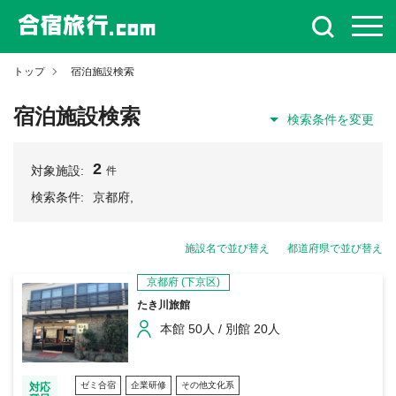
トップ
宿泊施設検索
宿泊施設検索
検索条件を変更
2
対象施設:
件
検索条件:
京都府,
施設名で並び替え
都道府県で並び替え
京都府
(下京区)
たき川旅館
本館 50人 / 別館 20人
ゼミ合宿
企業研修
その他文化系
対応