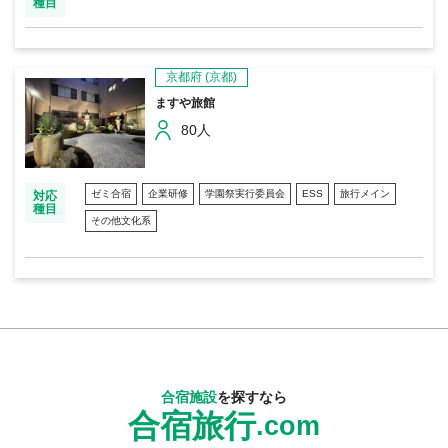
種目
京都府
(京都)
ますや旅館
80人
ゼミ合宿
企業研修
学園祭実行委員会
ESS
旅行メイン
対応
種目
その他文化系
合宿施設
を探すなら
合宿旅行
.com