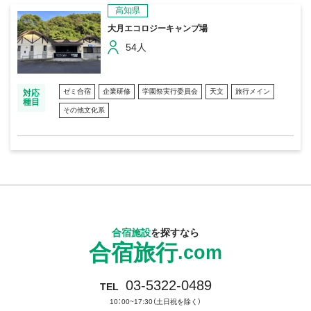
高知県
大月エコロジーキャンプ場
54人
ゼミ合宿
企業研修
学園祭実行委員会
天文
旅行メイン
対応
種目
その他文化系
合宿施設
を探すなら
合宿旅行
.com
03-5322-0489
TEL
10：00~17:30（土日祝を除く）