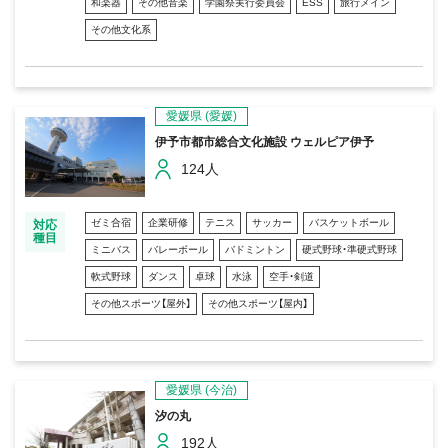
和楽器
その他音楽
学園祭実行委員会
ESS
旅行メイン
その他文化系
愛媛県
(愛媛)
伊予市都市総合文化施設 ウェルピア伊予
124人
ゼミ合宿
企業研修
テニス
サッカー
バスケットボール
対応
種目
ミニバス
バレーボール
バドミントン
硬式野球・準硬式野球
軟式野球
ダンス
卓球
水泳
空手・剣道
その他スポーツ【屋外】
その他スポーツ【屋内】
愛媛県
(今治)
汐の丸
192人