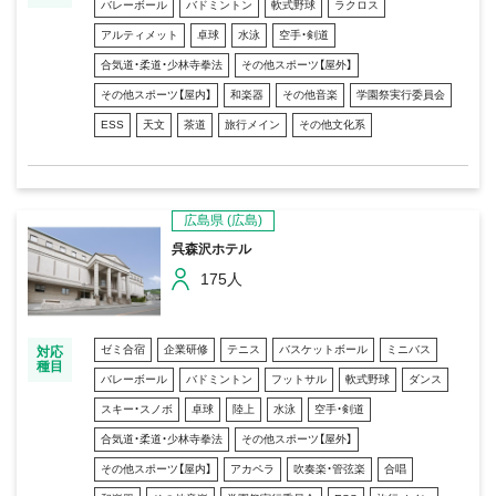
バレーボール
バドミントン
軟式野球
ラクロス
アルティメット
卓球
水泳
空手・剣道
合気道・柔道・少林寺拳法
その他スポーツ【屋外】
その他スポーツ【屋内】
和楽器
その他音楽
学園祭実行委員会
ESS
天文
茶道
旅行メイン
その他文化系
広島県
(広島)
呉森沢ホテル
175人
ゼミ合宿
企業研修
テニス
バスケットボール
ミニバス
対応
種目
バレーボール
バドミントン
フットサル
軟式野球
ダンス
スキー・スノボ
卓球
陸上
水泳
空手・剣道
合気道・柔道・少林寺拳法
その他スポーツ【屋外】
その他スポーツ【屋内】
アカペラ
吹奏楽・管弦楽
合唱