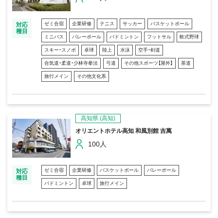
ゼミ合宿
企業研修
テニス
サッカー
バスケットボール
対応
種目
ミニバス
バレーボール
バドミントン
フットサル
軟式野球
スキー・スノボ
卓球
陸上
水泳
空手・剣道
合気道・柔道・少林寺拳法
弓道
その他スポーツ【屋外】
茶道
旅行メイン
その他文化系
高知県
(高知)
オリエントホテル高知 和風別館 吉萬
100人
ゼミ合宿
企業研修
バスケットボール
バレーボール
対応
種目
バドミントン
卓球
旅行メイン