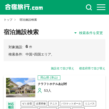
トップ
宿泊施設検索
宿泊施設検索
検索条件を変更
6
対象施設:
件
検索条件:
中国・四国エリア,
施設名で並び替え
都道府県で並び替え
岡山県
(津山)
クラフトホテルあば村
53人
ゼミ合宿
企業研修
テニス
バスケットボール
ミニバス
対応
種目