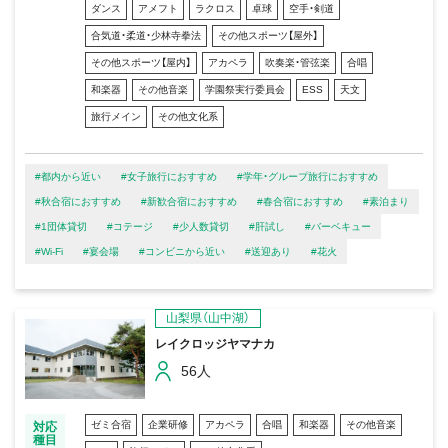
ダンス
アメフト
ラクロス
卓球
空手・剣道
合気道・柔道・少林寺拳法
その他スポーツ【屋外】
その他スポーツ【屋内】
アカペラ
吹奏楽・管弦楽
合唱
和楽器
その他音楽
学園祭実行委員会
ESS
天文
旅行メイン
その他文化系
#都内から近い
#女子旅行におすすめ
#学年・グループ旅行におすすめ
#秋合宿におすすめ
#新歓合宿におすすめ
#春合宿におすすめ
#素泊まり
#1団体貸切
#コテージ
#少人数貸切
#肝試し
#バーベキュー
#Wi-Fi
#宴会場
#コンビニから近い
#送迎あり
#花火
山梨県（山中湖）
レイクロッジヤマナカ
56人
ゼミ合宿
企業研修
アカペラ
合唱
和楽器
その他音楽
対応
種目