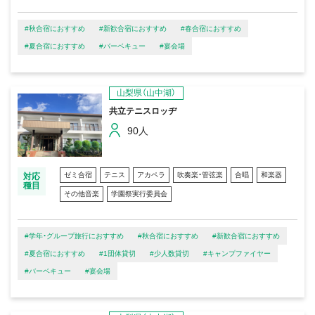
#秋合宿におすすめ
#新歓合宿におすすめ
#春合宿におすすめ
#夏合宿におすすめ
#バーベキュー
#宴会場
山梨県（山中湖）
共立テニスロッヂ
90人
ゼミ合宿
テニス
アカペラ
吹奏楽・管弦楽
合唱
和楽器
対応
種目
その他音楽
学園祭実行委員会
#学年・グループ旅行におすすめ
#秋合宿におすすめ
#新歓合宿におすすめ
#夏合宿におすすめ
#1団体貸切
#少人数貸切
#キャンプファイヤー
#バーベキュー
#宴会場