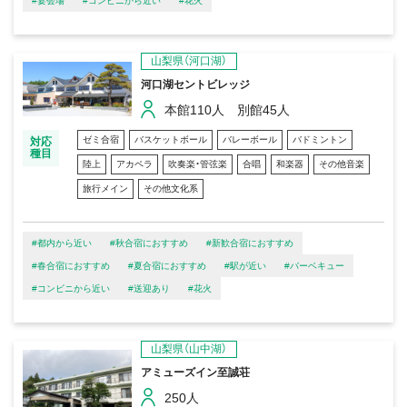
#宴会場
#コンビニから近い
#花火
山梨県（河口湖）
河口湖セントビレッジ
本館110人 別館45人
ゼミ合宿
バスケットボール
バレーボール
バドミントン
対応
種目
陸上
アカペラ
吹奏楽・管弦楽
合唱
和楽器
その他音楽
旅行メイン
その他文化系
#都内から近い
#秋合宿におすすめ
#新歓合宿におすすめ
#春合宿におすすめ
#夏合宿におすすめ
#駅が近い
#バーベキュー
#コンビニから近い
#送迎あり
#花火
山梨県（山中湖）
アミューズイン至誠荘
250人