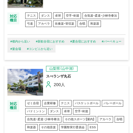
テニス
ダンス
卓球
空手・剣道
合気道・柔道・少林寺拳法
対応
種目
弓道
アカペラ
吹奏楽・管弦楽
合唱
和楽器
#都内から近い
#新歓合宿におすすめ
#夏合宿におすすめ
#バーベキュー
#宴会場
#コンビニから近い
山梨県（山中湖）
スぺランザ丸石
200人
ゼミ合宿
企業研修
テニス
バスケットボール
バレーボール
対応
種目
バドミントン
ダンス
卓球
空手・剣道
合気道・柔道・少林寺拳法
その他スポーツ【屋内】
アカペラ
合唱
和楽器
その他音楽
学園祭実行委員会
ESS