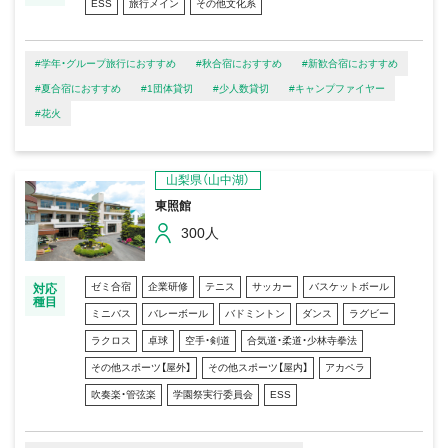
ESS
旅行メイン
その他文化系
#学年・グループ旅行におすすめ
#秋合宿におすすめ
#新歓合宿におすすめ
#夏合宿におすすめ
#1団体貸切
#少人数貸切
#キャンプファイヤー
#花火
山梨県（山中湖）
東照館
300人
ゼミ合宿
企業研修
テニス
サッカー
バスケットボール
対応
種目
ミニバス
バレーボール
バドミントン
ダンス
ラグビー
ラクロス
卓球
空手・剣道
合気道・柔道・少林寺拳法
その他スポーツ【屋外】
その他スポーツ【屋内】
アカペラ
吹奏楽・管弦楽
学園祭実行委員会
ESS