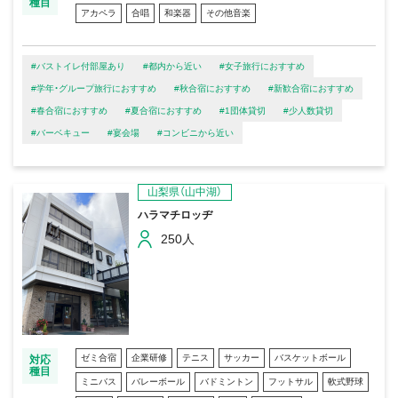
種目
アカペラ
合唱
和楽器
その他音楽
#バストイレ付部屋あり
#都内から近い
#女子旅行におすすめ
#学年・グループ旅行におすすめ
#秋合宿におすすめ
#新歓合宿におすすめ
#春合宿におすすめ
#夏合宿におすすめ
#1団体貸切
#少人数貸切
#バーベキュー
#宴会場
#コンビニから近い
山梨県（山中湖）
ハラマチロッヂ
250人
ゼミ合宿
企業研修
テニス
サッカー
バスケットボール
対応
種目
ミニバス
バレーボール
バドミントン
フットサル
軟式野球