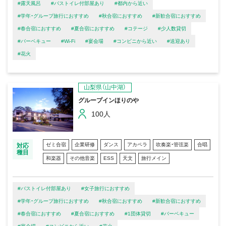
#露天風呂
#バストイレ付部屋あり
#都内から近い
#学年・グループ旅行におすすめ
#秋合宿におすすめ
#新歓合宿におすすめ
#春合宿におすすめ
#夏合宿におすすめ
#コテージ
#少人数貸切
#バーベキュー
#Wi-Fi
#宴会場
#コンビニから近い
#送迎あり
#花火
山梨県（山中湖）
グループインほりのや
100人
ゼミ合宿
企業研修
ダンス
アカペラ
吹奏楽・管弦楽
合唱
対応
種目
和楽器
その他音楽
ESS
天文
旅行メイン
#バストイレ付部屋あり
#女子旅行におすすめ
#学年・グループ旅行におすすめ
#秋合宿におすすめ
#新歓合宿におすすめ
#春合宿におすすめ
#夏合宿におすすめ
#1団体貸切
#バーベキュー