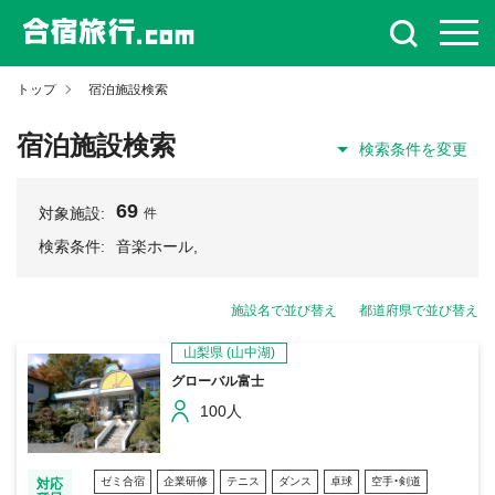
トップ
宿泊施設検索
宿泊施設検索
検索条件を変更
69
対象施設:
件
検索条件:
音楽ホール,
施設名で並び替え
都道府県で並び替え
山梨県
(山中湖)
グローバル富士
100人
ゼミ合宿
企業研修
テニス
ダンス
卓球
空手・剣道
対応