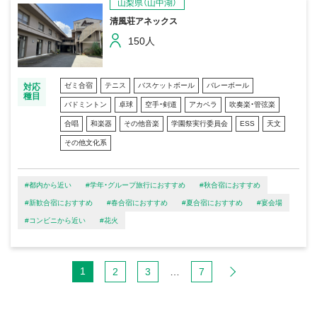
山梨県（山中湖）
清風荘アネックス
150人
ゼミ合宿
テニス
バスケットボール
バレーボール
対応
種目
バドミントン
卓球
空手・剣道
アカペラ
吹奏楽・管弦楽
合唱
和楽器
その他音楽
学園祭実行委員会
ESS
天文
その他文化系
#都内から近い
#学年・グループ旅行におすすめ
#秋合宿におすすめ
#新歓合宿におすすめ
#春合宿におすすめ
#夏合宿におすすめ
#宴会場
#コンビニから近い
#花火
1
2
3
…
7