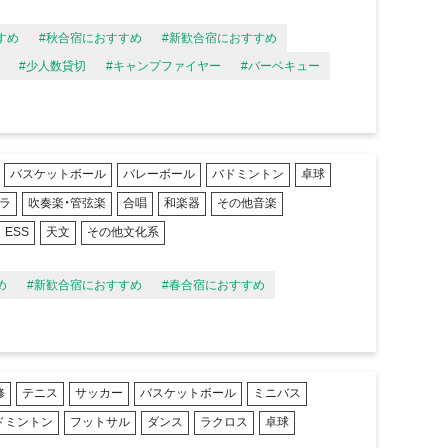
すめ
#秋合宿におすすめ
#新歓合宿におすすめ
#少人数貸切
#キャンプファイヤー
#バーベキュー
バスケットボール
バレーボール
バドミントン
卓球
ラ
吹奏楽・管弦楽
合唱
和楽器
その他音楽
ESS
天文
その他文化系
め
#新歓合宿におすすめ
#春合宿におすすめ
修
テニス
サッカー
バスケットボール
ミニバス
ドミントン
フットサル
ダンス
ラクロス
卓球