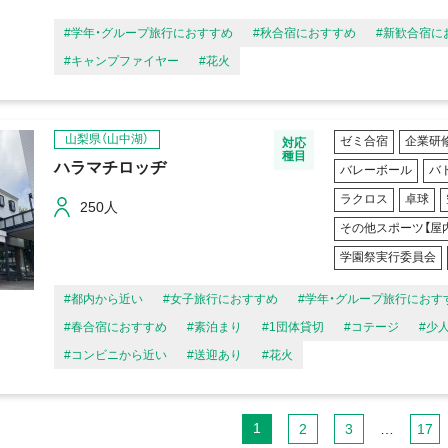
#学年・グループ旅行におすすめ
#秋合宿におすすめ
#新歓合宿に
#キャンプファイヤー
#花火
山梨県（山中湖）
ゼミ合宿
企業研
対応
種目
ハラマチロッヂ
バレーボール
バ
ラクロス
卓球
250人
その他スポーツ【屋
学園祭実行委員会
#都内から近い
#女子旅行におすすめ
#学年・グループ旅行におす
#春合宿におすすめ
#素泊まり
#1団体貸切
#コテージ
#少
#コンビニから近い
#送迎あり
#花火
1
2
3
…
17