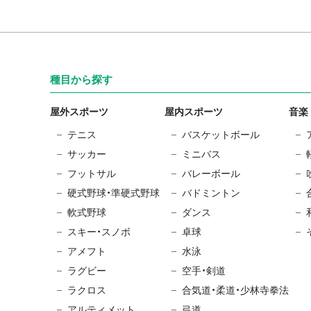
種目から探す
屋外スポーツ
屋内スポーツ
音楽
テニス
バスケットボール
サッカー
ミニバス
フットサル
バレーボール
硬式野球・準硬式野球
バドミントン
軟式野球
ダンス
スキー・スノボ
卓球
アメフト
水泳
ラグビー
空手・剣道
ラクロス
合気道・柔道・少林寺拳法
アルティメット
弓道