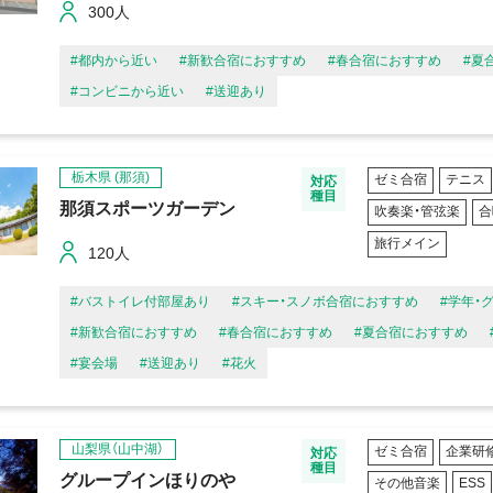
300人
#都内から近い
#新歓合宿におすすめ
#春合宿におすすめ
#夏
#コンビニから近い
#送迎あり
栃木県
(那須)
ゼミ合宿
テニス
対応
種目
那須スポーツガーデン
吹奏楽・管弦楽
合
旅行メイン
120人
#バストイレ付部屋あり
#スキー・スノボ合宿におすすめ
#学年・
#新歓合宿におすすめ
#春合宿におすすめ
#夏合宿におすすめ
#宴会場
#送迎あり
#花火
山梨県（山中湖）
ゼミ合宿
企業研
対応
種目
グループインほりのや
その他音楽
ESS