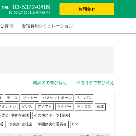
03-5322-0489
TEL
お問合せ
10：00~17:30（土日祝を除く）
ご質問
合宿費用シミュレーション
施設名で並び替え
都道府県で並び替え
修
テニス
サッカー
バスケットボール
ミニバス
ドミントン
ダンス
アメフト
ラグビー
ラクロス
卓球
・柔道・少林寺拳法
その他スポーツ【屋外】
内】
吹奏楽・管弦楽
学園祭実行委員会
ESS