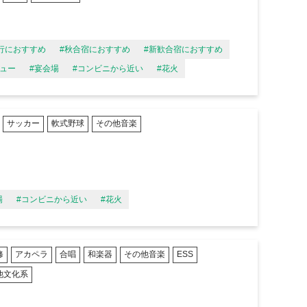
行におすすめ
#秋合宿におすすめ
#新歓合宿におすすめ
キュー
#宴会場
#コンビニから近い
#花火
サッカー
軟式野球
その他音楽
場
#コンビニから近い
#花火
修
アカペラ
合唱
和楽器
その他音楽
ESS
他文化系