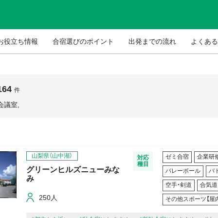
お役立ち情報
合宿選びのポイント
出発までの流れ
よくある
164
件
会議室,
山梨県（山中湖）
ゼミ合宿
企業研
対応
種目
グリーンヒルズニューみな
バレーボール
バ
み
空手・剣道
合気道
250人
その他スポーツ【屋