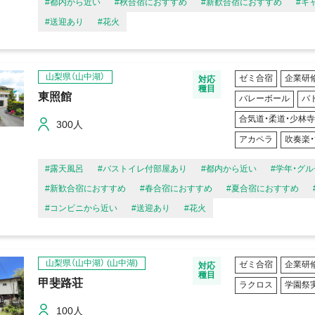
#都内から近い
#秋合宿におすすめ
#新歓合宿におすすめ
#キ
#送迎あり
#花火
山梨県（山中湖）
ゼミ合宿
企業研
対応
種目
東照館
バレーボール
バ
合気道・柔道・少林
300人
アカペラ
吹奏楽
#露天風呂
#バストイレ付部屋あり
#都内から近い
#学年・グ
#新歓合宿におすすめ
#春合宿におすすめ
#夏合宿におすすめ
#コンビニから近い
#送迎あり
#花火
山梨県（山中湖）
(山中湖)
ゼミ合宿
企業研
対応
種目
甲斐路荘
ラクロス
学園祭
100人