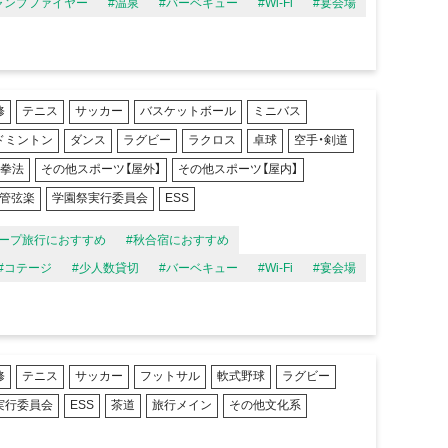
ャンプファイヤー
#温泉
#バーベキュー
#Wi-Fi
#宴会場
修
テニス
サッカー
バスケットボール
ミニバス
ドミントン
ダンス
ラグビー
ラクロス
卓球
空手・剣道
寺拳法
その他スポーツ【屋外】
その他スポーツ【屋内】
・管弦楽
学園祭実行委員会
ESS
ループ旅行におすすめ
#秋合宿におすすめ
#コテージ
#少人数貸切
#バーベキュー
#Wi-Fi
#宴会場
修
テニス
サッカー
フットサル
軟式野球
ラグビー
実行委員会
ESS
茶道
旅行メイン
その他文化系