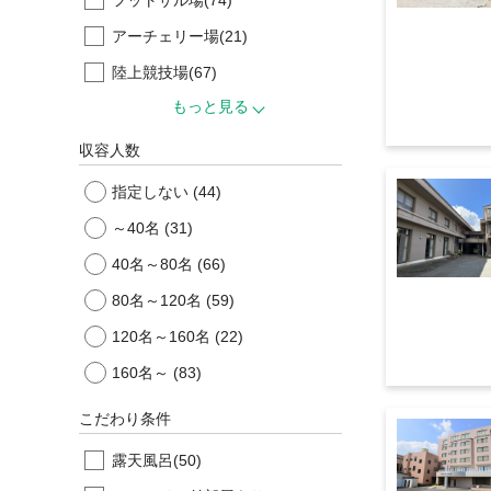
アーチェリー場
(21)
陸上競技場
(67)
もっと見る
収容人数
指定しない
(44)
～40名
(31)
40名～80名
(66)
80名～120名
(59)
120名～160名
(22)
160名～
(83)
こだわり条件
露天風呂
(50)