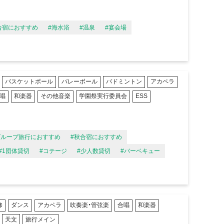
合宿におすすめ
#海水浴
#温泉
#宴会場
バスケットボール
バレーボール
バドミントン
アカペラ
唱
和楽器
その他音楽
学園祭実行委員会
ESS
グループ旅行におすすめ
#秋合宿におすすめ
#1団体貸切
#コテージ
#少人数貸切
#バーベキュー
修
ダンス
アカペラ
吹奏楽・管弦楽
合唱
和楽器
天文
旅行メイン