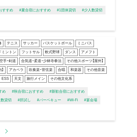
おすすめ
#夏合宿におすすめ
#1団体貸切
#少人数貸切
修
テニス
サッカー
バスケットボール
ミニバス
ドミントン
フットサル
軟式野球
ダンス
アメフト
空手・剣道
合気道・柔道・少林寺拳法
その他スポーツ【屋外】
内】
アカペラ
吹奏楽・管弦楽
合唱
和楽器
その他音楽
ESS
天文
旅行メイン
その他文化系
すめ
#秋合宿におすすめ
#新歓合宿におすすめ
人数貸切
#肝試し
#バーベキュー
#Wi-Fi
#宴会場