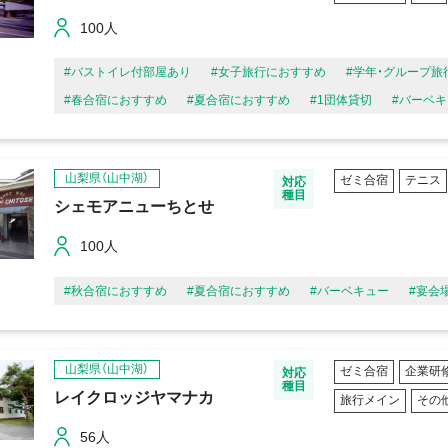
100人
#バストイレ付部屋あり
#女子旅行におすすめ
#学年・グループ旅
#春合宿におすすめ
#夏合宿におすすめ
#1団体貸切
#バーベ
山梨県（山中湖）
ゼミ合宿
テニス
対応
種目
シェモアニューちとせ
100人
#秋合宿におすすめ
#夏合宿におすすめ
#バーベキュー
#宴会
山梨県（山中湖）
ゼミ合宿
企業研
対応
種目
レイクロッジヤマナカ
旅行メイン
その
56人