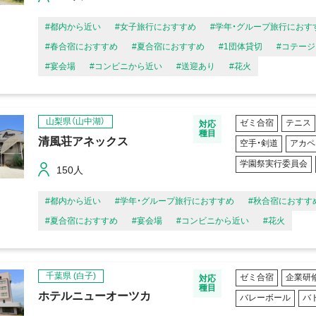
#都内から近い
#女子旅行におすすめ
#学年・グループ旅行におす
#春合宿におすすめ
#夏合宿におすすめ
#1団体貸切
#コテージ
#宴会場
#コンビニから近い
#送迎あり
#花火
山梨県（山中湖）
ゼミ合宿
テニス
対応
種目
清風荘アネックス
空手・剣道
アカペ
学園祭実行委員会
150人
#都内から近い
#学年・グループ旅行におすすめ
#秋合宿におすす
#夏合宿におすすめ
#宴会場
#コンビニから近い
#花火
千葉県
(白子)
ゼミ合宿
企業研
対応
種目
ホテルニューオーツカ
バレーボール
バ