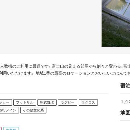
少人数様のご利用に最適です。富士山の見える部屋から刻々と変わる、富士
ご利用いただけます。 地域1番の最高のロケーションとおいしいごはんで
宿
１泊３
ッカー
フットサル
軟式野球
ラグビー
ラクロス
旅行メイン
その他文化系
地図