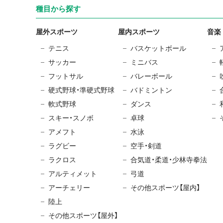
種目から探す
屋外スポーツ
屋内スポーツ
音楽
テニス
バスケットボール
サッカー
ミニバス
フットサル
バレーボール
硬式野球・準硬式野球
バドミントン
軟式野球
ダンス
スキー・スノボ
卓球
アメフト
水泳
ラグビー
空手・剣道
ラクロス
合気道・柔道・少林寺拳法
アルティメット
弓道
アーチェリー
その他スポーツ【屋内】
陸上
その他スポーツ【屋外】