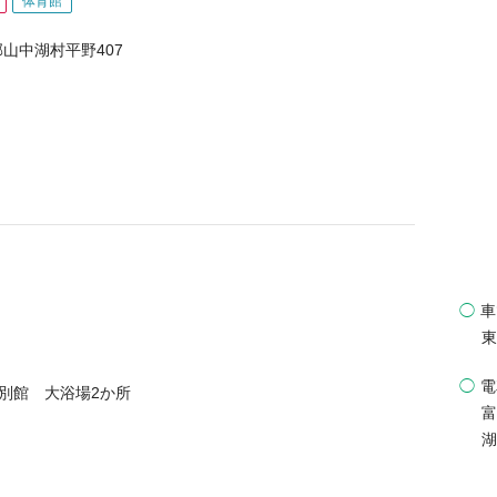
体育館
山中湖村平野407
◯
車
東
◯
電
 別館 大浴場2か所
富
湖