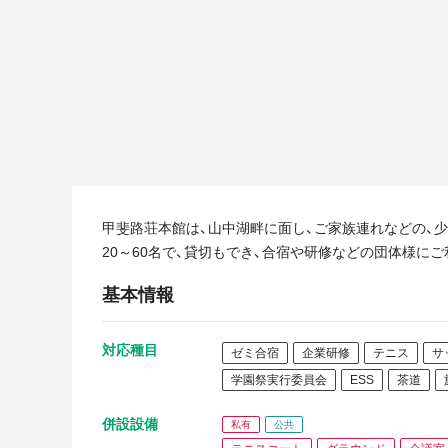
甲斐路荘本館は、山中湖畔に面し、ご家族連れなどの、
20～60名で、貸切もでき、合宿や研修などの団体様に
基本情報
対応種目
ゼミ合宿
企業研修
テニス
サ
学園祭実行委員会
ESS
茶道
併設設備
私有
公共