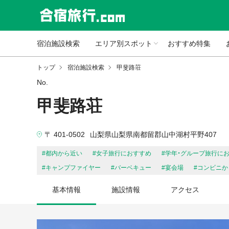
宿泊施設検索
エリア別スポット
おすすめ特集
トップ
宿泊施設検索
甲斐路荘
No.
甲斐路荘
〒 401-0502
山梨県山梨県南都留郡山中湖村平野407
#都内から近い
#女子旅行におすすめ
#学年・グループ旅行に
#キャンプファイヤー
#バーベキュー
#宴会場
#コンビニか
基本情報
施設情報
アクセス