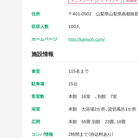
テニスコート
グラウンド
会議室
住所
〒401-0502
山梨県山梨県南都留郡
収容人数
100人
ホームページ
http://kaijisoh.com/
施設情報
食堂
115名まで
駐車場
15台
客室数
本館 16室 、別館 7室
浴室
本館 大浴場2か所、貸切風呂1か所
広間
本館 56畳 別館 23畳、18畳
コンパ情報
2時間まで（持込料あり）