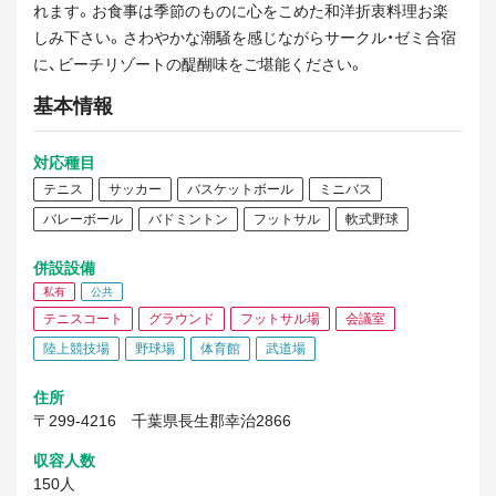
れます。お食事は季節のものに心をこめた和洋折衷料理お楽
しみ下さい。さわやかな潮騒を感じながらサークル・ゼミ合宿
に、ビーチリゾートの醍醐味をご堪能ください。
基本情報
対応種目
テニス
サッカー
バスケットボール
ミニバス
バレーボール
バドミントン
フットサル
軟式野球
併設設備
私有
公共
テニスコート
グラウンド
フットサル場
会議室
陸上競技場
野球場
体育館
武道場
住所
〒299-4216
千葉県長生郡幸治2866
収容人数
150人