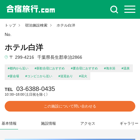
トップ
宿泊施設検索
ホテル白洋
No.
ホテル白洋
〒 299-4216
千葉県長生郡幸治2866
#都内から近い
#新歓合宿におすすめ
#夏合宿におすすめ
#海水浴
#温泉
#宴会場
#コンビニから近い
#送迎あり
#花火
03-6388-0435
TEL
10：00~18:00（土日祝を除く）
この施設について問い合わせる
基本情報
施設情報
アクセス
ギャラリー