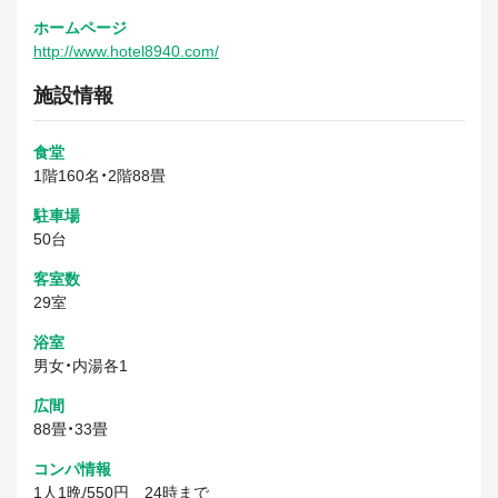
ホームページ
http://www.hotel8940.com/
施設情報
食堂
1階160名・2階88畳
駐車場
50台
客室数
29室
浴室
男女・内湯各1
広間
88畳・33畳
コンパ情報
1人1晩/550円 24時まで