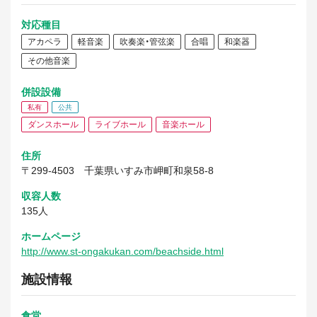
対応種目
アカペラ
軽音楽
吹奏楽・管弦楽
合唱
和楽器
その他音楽
併設設備
私有
公共
ダンスホール
ライブホール
音楽ホール
住所
〒299-4503
千葉県いすみ市岬町和泉58-8
収容人数
135人
ホームページ
http://www.st-ongakukan.com/beachside.html
施設情報
食堂