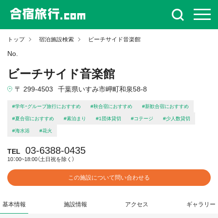
トップ
宿泊施設検索
ビーチサイド音楽館
No.
ビーチサイド音楽館
〒 299-4503
千葉県いすみ市岬町和泉58-8
#学年・グループ旅行におすすめ
#秋合宿におすすめ
#新歓合宿におすすめ
#夏合宿におすすめ
#素泊まり
#1団体貸切
#コテージ
#少人数貸切
#海水浴
#花火
03-6388-0435
TEL
10：00~18:00（土日祝を除く）
この施設について問い合わせる
基本情報
施設情報
アクセス
ギャラリー