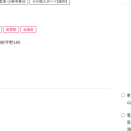
柔道・少林寺拳法
その他スポーツ【屋外】
体育館
会議室
村平野140
◯
車
山
◯
電
富
湖