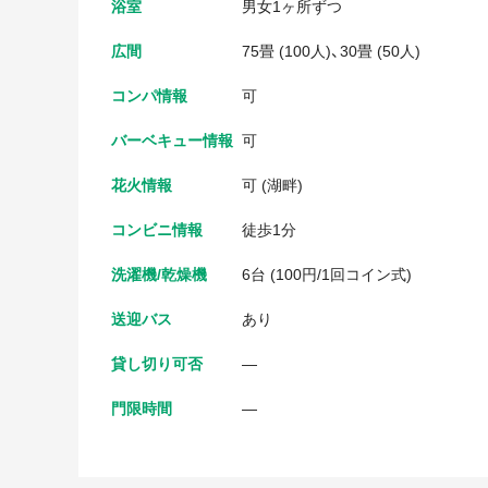
浴室
男女1ヶ所ずつ
広間
75畳 (100人)、30畳 (50人)
コンパ情報
可
バーベキュー情報
可
花火情報
可 (湖畔)
コンビニ情報
徒歩1分
洗濯機/乾燥機
6台 (100円/1回コイン式)
送迎バス
あり
貸し切り可否
―
門限時間
―