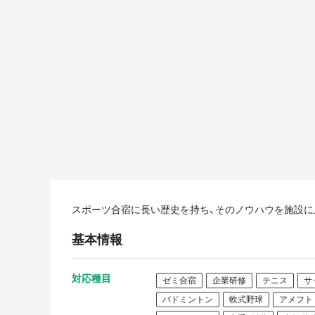
スポーツ合宿に長い歴史を持ち、そのノウハウを施設に
基本情報
対応種目
ゼミ合宿
企業研修
テニス
サ
バドミントン
軟式野球
アメフト