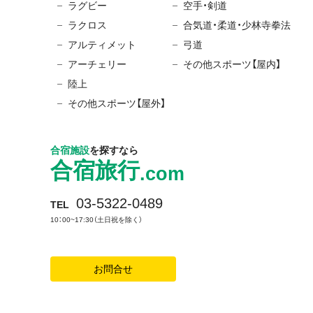
ラグビー
空手・剣道
ラクロス
合気道・柔道・少林寺拳法
アルティメット
弓道
アーチェリー
その他スポーツ【屋内】
陸上
その他スポーツ【屋外】
合宿施設
を探すなら
合宿旅行
.com
03-5322-0489
TEL
10：00~17:30（土日祝を除く）
お問合せ