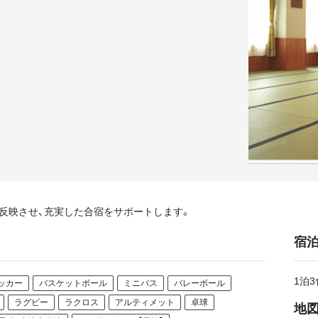
反映させ、充実した合宿をサポートします。
宿
1泊3
ッカー
バスケットボール
ミニバス
バレーボール
ラグビー
ラクロス
アルティメット
卓球
地図