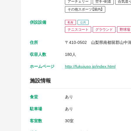
アーチェリー
空手・剣道
合気道・
その他スポーツ【屋内】
併設設備
私有
公共
テニスコート
グラウンド
野球場
住所
〒410-0502
山梨県南都留郡山中湖
収容人数
180人
ホームページ
http://fukujuso.jp/index.html
施設情報
食堂
あり
駐車場
あり
客室数
30室