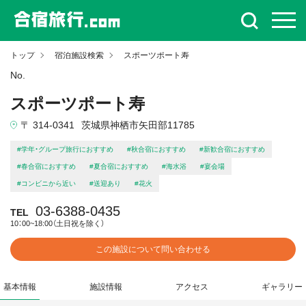
トップ
宿泊施設検索
スポーツポート寿
No.
スポーツポート寿
〒 314-0341
茨城県神栖市矢田部11785
#学年・グループ旅行におすすめ
#秋合宿におすすめ
#新歓合宿におすすめ
#春合宿におすすめ
#夏合宿におすすめ
#海水浴
#宴会場
#コンビニから近い
#送迎あり
#花火
03-6388-0435
TEL
10：00~18:00（土日祝を除く）
この施設について問い合わせる
基本情報
施設情報
アクセス
ギャラリー