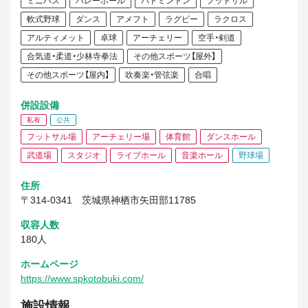
ミニバス
バレーボール
バドミントン
フットサル
軟式野球
ダンス
アメフト
ラグビー
ラクロス
アルティメット
卓球
アーチェリー
空手・剣道
合気道・柔道・少林寺拳法
その他スポーツ【屋外】
その他スポーツ【屋内】
吹奏楽・管弦楽
合唱
併設設備
私有
公共
フットサル場
アーチェリー場
体育館
ダンスホール
武道場
スタジオ
ライブホール
音楽ホール
野球場
住所
〒314-0341
茨城県神栖市矢田部11785
収容人数
180人
ホームページ
https://www.spkotobuki.com/
施設情報