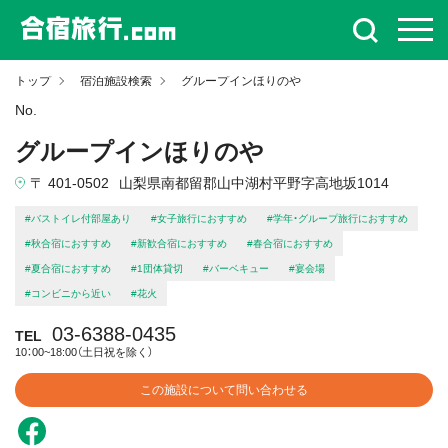
トップ
宿泊施設検索
グループインほりのや
No.
グループインほりのや
〒 401-0502
山梨県南都留郡山中湖村平野字高地坂1014
#バストイレ付部屋あり
#女子旅行におすすめ
#学年・グループ旅行におすすめ
#秋合宿におすすめ
#新歓合宿におすすめ
#春合宿におすすめ
#夏合宿におすすめ
#1団体貸切
#バーベキュー
#宴会場
#コンビニから近い
#花火
03-6388-0435
TEL
10：00~18:00（土日祝を除く）
この施設について問い合わせる