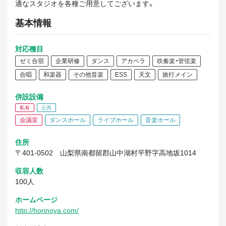
適なスタジオを各種ご用意してございます。
基本情報
対応種目
ゼミ合宿
企業研修
ダンス
アカペラ
吹奏楽・管弦楽
合唱
和楽器
その他音楽
ESS
天文
旅行メイン
併設設備
私有
公共
会議室
ダンスホール
ライブホール
音楽ホール
住所
〒401-0502
山梨県南都留郡山中湖村平野字高地坂1014
収容人数
100人
ホームページ
http://horinoya.com/