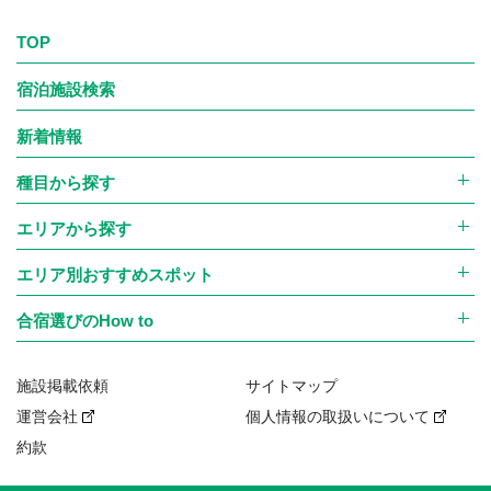
・当社または当社グループ会社および当社の提携する企業の
商品、サービス、キャンペーン等のご案内
TOP
・当社商品・サービス等に対するアンケートの依頼
宿泊施設検索
・学生生活に関わる情報（旅行・住まい・アルバイト・就職等）
の提供
新着情報
なお、上記のほか、当社が運営する大会、各種セミナー、イベ
種目から探す
ント等において、参加者の写真・動画を撮影し、それを大会・
エリアから探す
セミナー・イベント等のイメージや開催状況を伝える目的
で、チラシ・パンフレットなどの印刷物やWebサイト上で使
エリア別おすすめスポット
用させていただく場合があり、その際は使用する写真・動画
合宿選びのHow to
において特定の個人が強調されることの無いよう配慮しま
す。ただし、大会等の表彰・特集等において、本人の事前の同
施設掲載依頼
サイトマップ
意（申込時または別途取得）を得た場合には、写真・動画とあ
運営会社
個人情報の取扱いについて
わせて氏名、所属（学校名・チーム名等）を掲載することがあ
約款
ります。