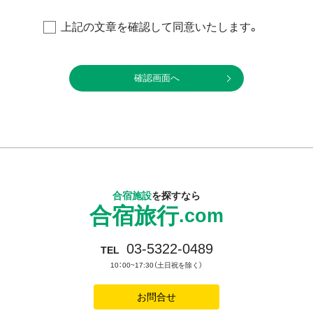
し上げます。
上記の文章を確認して同意いたします。
【個人情報保護に関する当社の基本方針と管理責任者】
当社は、当社業務において当社が取扱う全ての個人情報の保
護について、社会的使命を十分に認識し、本人の権利の保護、
個人情報に関する法規制等を遵守します。
■個人情報保護管理責任者： 株式会社毎日コムネット 総
務部長
■連絡先 ： 電話 03-3548-2111（代）
合宿施設
を探すなら
合宿旅行
【個人情報の利用目的】
.com
当社は、お客様の個人情報を下記業務に必要な範囲で利
03-5322-0489
TEL
用します。
10：00~17:30（土日祝を除く）
・お申込みいただいた商品･サービスの提供、契約の履行およ
び契約管理に関する業務
お問合せ