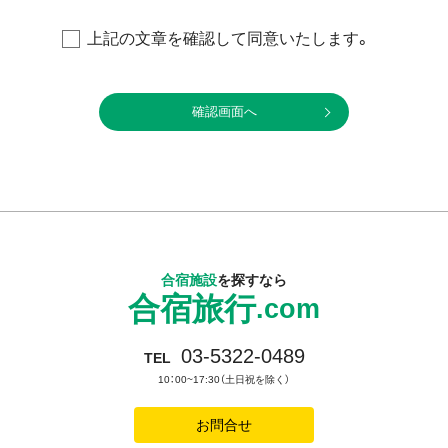
し上げます。
上記の文章を確認して同意いたします。
【個人情報保護に関する当社の基本方針と管理責任者】
当社は、当社業務において当社が取扱う全ての個人情報の保
護について、社会的使命を十分に認識し、本人の権利の保護、
個人情報に関する法規制等を遵守します。
■個人情報保護管理責任者： 株式会社毎日コムネット 総
務部長
■連絡先 ： 電話 03-3548-2111（代）
合宿施設
を探すなら
合宿旅行
【個人情報の利用目的】
.com
当社は、お客様の個人情報を下記業務に必要な範囲で利
03-5322-0489
TEL
用します。
10：00~17:30（土日祝を除く）
・お申込みいただいた商品･サービスの提供、契約の履行およ
び契約管理に関する業務
お問合せ