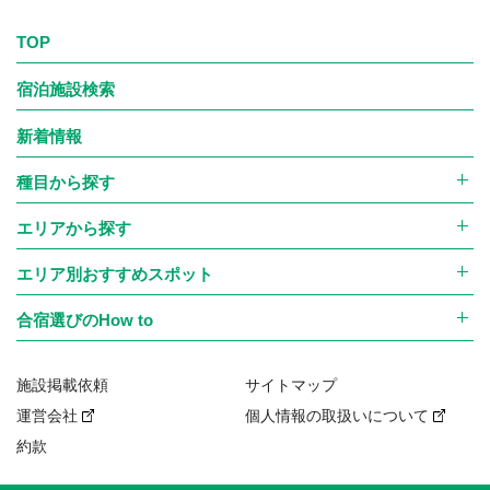
・当社または当社グループ会社および当社の提携する企業の
商品、サービス、キャンペーン等のご案内
TOP
・当社商品・サービス等に対するアンケートの依頼
宿泊施設検索
・学生生活に関わる情報（旅行・住まい・アルバイト・就職等）
の提供
新着情報
なお、上記のほか、当社が運営する大会、各種セミナー、イベ
種目から探す
ント等において、参加者の写真・動画を撮影し、それを大会・
エリアから探す
セミナー・イベント等のイメージや開催状況を伝える目的
で、チラシ・パンフレットなどの印刷物やWebサイト上で使
エリア別おすすめスポット
用させていただく場合があり、その際は使用する写真・動画
合宿選びのHow to
において特定の個人が強調されることの無いよう配慮しま
す。ただし、大会等の表彰・特集等において、本人の事前の同
施設掲載依頼
サイトマップ
意（申込時または別途取得）を得た場合には、写真・動画とあ
運営会社
個人情報の取扱いについて
わせて氏名、所属（学校名・チーム名等）を掲載することがあ
約款
ります。