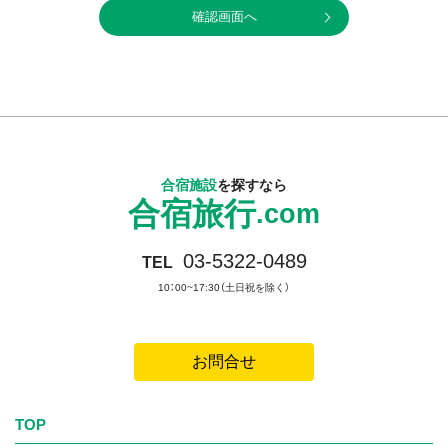
当社は、当社業務において当社が取扱う全ての個人情報の保
護について、社会的使命を十分に認識し、本人の権利の保護、
個人情報に関する法規制等を遵守します。
■個人情報保護管理責任者： 株式会社毎日コムネット 総
務部長
■連絡先 ： 電話 03-3548-2111（代）
合宿施設
を探すなら
合宿旅行
【個人情報の利用目的】
.com
当社は、お客様の個人情報を下記業務に必要な範囲で利
03-5322-0489
TEL
用します。
10：00~17:30（土日祝を除く）
・お申込みいただいた商品･サービスの提供、契約の履行およ
び契約管理に関する業務
・当社または当社グループ会社および当社の提携する企業の
お問合せ
商品、サービス、キャンペーン等のご案内
・当社商品・サービス等に対するアンケートの依頼
TOP
・学生生活に関わる情報（旅行・住まい・アルバイト・就職等）