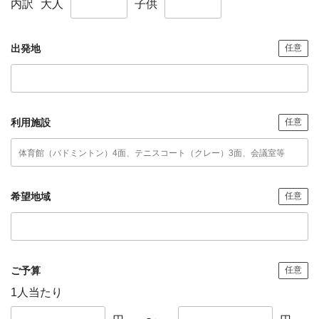
内訳
大人
子供
出発地
任意
利用施設
任意
希望地域
任意
ご予算
任意
1人当たり