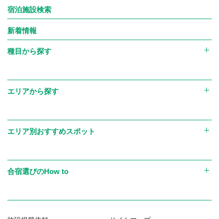
宿泊施設検索
の提供
なお、上記のほか、当社が運営する大会、各種セミナー、イベ
新着情報
ント等において、参加者の写真・動画を撮影し、それを大会・
種目から探す
セミナー・イベント等のイメージや開催状況を伝える目的
で、チラシ・パンフレットなどの印刷物やWebサイト上で使
用させていただく場合があり、その際は使用する写真・動画
エリアから探す
において特定の個人が強調されることの無いよう配慮しま
す。ただし、大会等の表彰・特集等において、本人の事前の同
エリア別おすすめスポット
意（申込時または別途取得）を得た場合には、写真・動画とあ
わせて氏名、所属（学校名・チーム名等）を掲載することがあ
ります。
合宿選びのHow to
【個人情報の第三者提供と共同利用】
■当社は、お客様の個人情報を以下の場合において第三者に
開示または提供します。