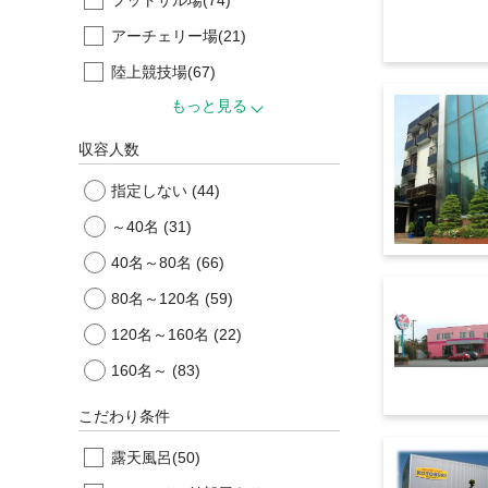
アーチェリー場
(21)
陸上競技場
(67)
もっと見る
収容人数
指定しない
(44)
～40名
(31)
40名～80名
(66)
80名～120名
(59)
120名～160名
(22)
160名～
(83)
こだわり条件
露天風呂
(50)