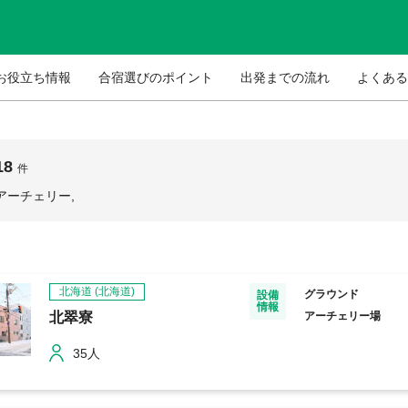
お役立ち情報
合宿選びのポイント
出発までの流れ
よくある
18
件
アーチェリー,
北海道
(北海道)
グラウンド
設備
情報
北翠寮
アーチェリー場
35人