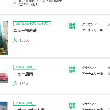
井戸前旅館 320人 / IDOMAE
COZY 148人
山梨県（山中湖）
(山中湖)
グラウンド
設備
情報
ニュー福寿荘
アーチェリー場
180人
茨城県
(波崎)
グラウンド
設備
情報
ニュー鹿南
アーチェリー場
180人
茨城県
(波崎)
グラウンド
設備
情報
アーチェリー場