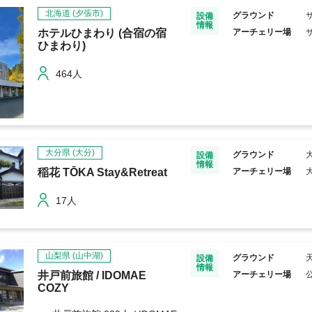
北海道
(夕張市)
グラウンド
設備
情報
ホテルひまわり (合宿の宿
アーチェリー場
ひまわり)
464人
大分県
(大分)
グラウンド
設備
情報
稲花 TŌKA Stay&Retreat
アーチェリー場
17人
山梨県
(山中湖)
グラウンド
設備
情報
井戸前旅館 / IDOMAE
アーチェリー場
COZY