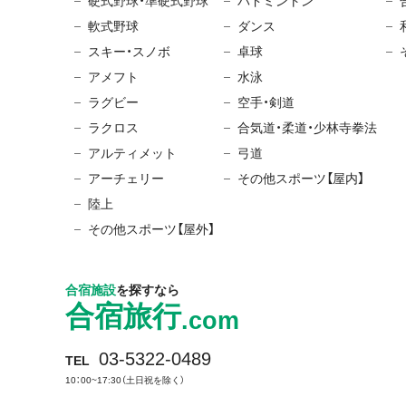
硬式野球・準硬式野球
バドミントン
軟式野球
ダンス
スキー・スノボ
卓球
アメフト
水泳
ラグビー
空手・剣道
ラクロス
合気道・柔道・少林寺拳法
アルティメット
弓道
アーチェリー
その他スポーツ【屋内】
陸上
その他スポーツ【屋外】
合宿施設
を探すなら
合宿旅行
.com
03-5322-0489
TEL
10：00~17:30（土日祝を除く）