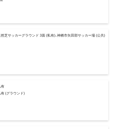
天然芝サッカーグラウンド 3面 (私有)、神栖市矢田部サッカー場 (公共)
私有
私有 (グラウンド)