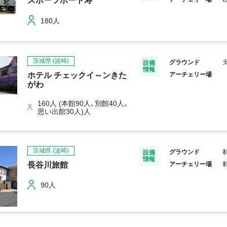
スポーツポート寿
180人
茨城県
(波崎)
グラウンド
設備
情報
ホテル チェックイ～ンきた
アーチェリー場
がわ
160人 (本館90人、別館40人、
思い出館30人)人
茨城県
(波崎)
グラウンド
設備
情報
長谷川旅館
アーチェリー場
90人