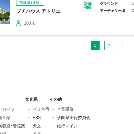
茨城県
(波崎)
グラウンド
設備
情報
プチハウス アトリエ
アーチェリー場
100人
1
2
文化系
その他
アカペラ
ゼミ合宿
企業研修
軽音楽
ESS
学園祭実行委員会
吹奏楽・管弦楽
天文
旅行メイン