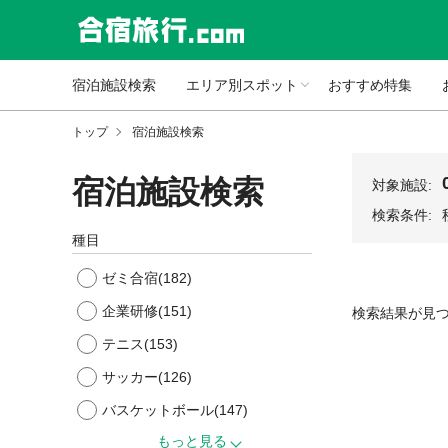
宿泊施設検索
エリア別スポット
おすすめ特集
トップ
宿泊施設検索
宿泊施設検索
対象施設:
検索条件:
種目
ゼミ合宿
(182)
企業研修
(151)
検索結果が見
テニス
(153)
サッカー
(126)
バスケットボール
(147)
もっと見る