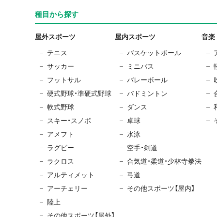
種目から探す
屋外スポーツ
屋内スポーツ
音楽
テニス
バスケットボール
サッカー
ミニバス
フットサル
バレーボール
硬式野球・準硬式野球
バドミントン
軟式野球
ダンス
スキー・スノボ
卓球
アメフト
水泳
ラグビー
空手・剣道
ラクロス
合気道・柔道・少林寺拳法
アルティメット
弓道
アーチェリー
その他スポーツ【屋内】
陸上
その他スポーツ【屋外】