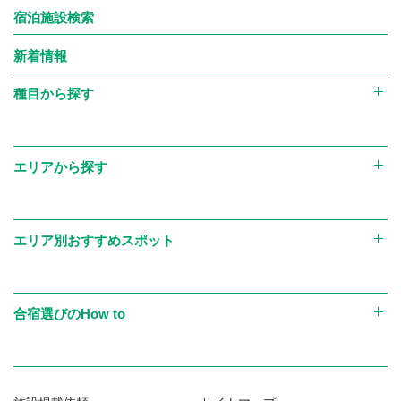
宿泊施設検索
の提供
なお、上記のほか、当社が運営する大会、各種セミナー、イベ
新着情報
ント等において、参加者の写真・動画を撮影し、それを大会・
種目から探す
セミナー・イベント等のイメージや開催状況を伝える目的
で、チラシ・パンフレットなどの印刷物やWebサイト上で使
用させていただく場合があり、その際は使用する写真・動画
エリアから探す
において特定の個人が強調されることの無いよう配慮しま
す。ただし、大会等の表彰・特集等において、本人の事前の同
エリア別おすすめスポット
意（申込時または別途取得）を得た場合には、写真・動画とあ
わせて氏名、所属（学校名・チーム名等）を掲載することがあ
ります。
合宿選びのHow to
【個人情報の第三者提供と共同利用】
■当社は、お客様の個人情報を以下の場合において第三者に
開示または提供します。