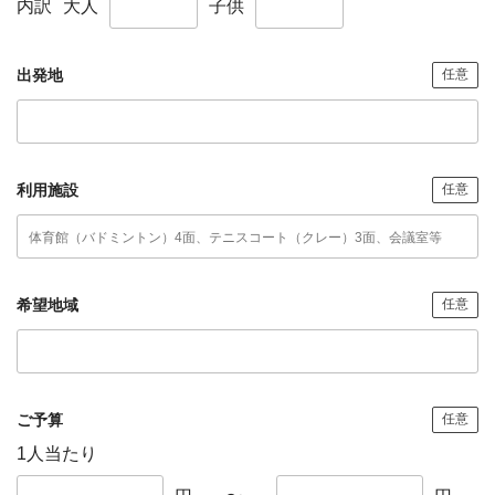
内訳
大人
子供
出発地
任意
利用施設
任意
希望地域
任意
ご予算
任意
1人当たり