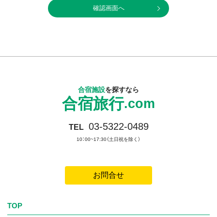
当社は、当社業務において当社が取扱う全ての個人情報の保
護について、社会的使命を十分に認識し、本人の権利の保護、
個人情報に関する法規制等を遵守します。
■個人情報保護管理責任者： 株式会社毎日コムネット 総
務部長
■連絡先 ： 電話 03-3548-2111（代）
合宿施設
を探すなら
合宿旅行
【個人情報の利用目的】
.com
当社は、お客様の個人情報を下記業務に必要な範囲で利
03-5322-0489
TEL
用します。
10：00~17:30（土日祝を除く）
・お申込みいただいた商品･サービスの提供、契約の履行およ
び契約管理に関する業務
・当社または当社グループ会社および当社の提携する企業の
お問合せ
商品、サービス、キャンペーン等のご案内
・当社商品・サービス等に対するアンケートの依頼
TOP
・学生生活に関わる情報（旅行・住まい・アルバイト・就職等）